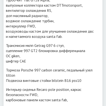
турбо-кит Tial GT28 Alpha,
выпускные коллектора кастом DTTmotorsport,
вентилятор охлаждения RS,
доп маслянный радиатор,
водяное охлаждение турбин,
интеркуллер FWD,
воздуховоды кастом для улучшения охлаждения двс
и нагнетаемого воздуха santa fab.
Трансмисия мкпп Getrag G97 6 ступ,
сцепление 997 GT2 блокировка дифференциала
OC giken,
шифтер CAE
Тормоза Porsche 997 carbon ceramic, педальный узел
tilton
Подвеска винтовые стойки bilstein B16 pss10
Интерьер сиденья Recaro pole position, каркас
безопасности FWD,
карбоновые панели кастом santa fab,