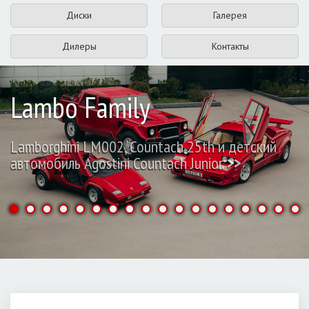
Диски
Галерея
Дилеры
Контакты
Lambo Family
Lamborghini LM002, Countach 25th и детский
автомобиль Agostini Countach Junior.
>>