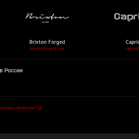
Brixton Forged
Capri
brixtonforged.com
caprist
в России
олитика обработки ПД